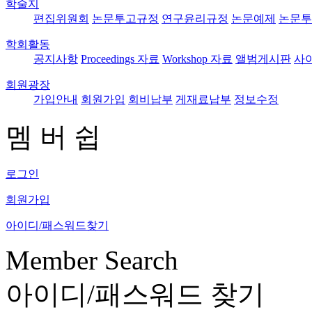
학술지
편집위원회
논문투고규정
연구윤리규정
논문예제
논문투
학회활동
공지사항
Proceedings 자료
Workshop 자료
앨범게시판
사
회원광장
가입안내
회원가입
회비납부
게재료납부
정보수정
멤 버 쉽
로그인
회원가입
아이디/패스워드찾기
Member Search
아이디/패스워드 찾기